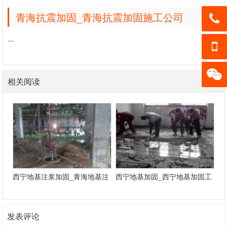
青海抗震加固_青海抗震加固施工公司
...
13139
05050
13139
3
相关阅读
05050
加微信
3
客服
西宁地基注浆加固_青海地基注
西宁地基加固_西宁地基加固工
浆加固工程
程
发表评论