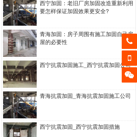
西宁加固：老旧厂房加固改造重新利用
要怎样保证加固效果更安全?
青海加固：房子周围有施工加固自己房
屋的必要性
13139
05050
西宁抗震加固施工_西宁抗震加固公司
13139
3
05050
加微信
3
青海抗震加固_青海抗震加固施工公司
客服
西宁抗震加固_西宁抗震加固措施