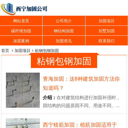
网站首页
公司简介
加固项目
碳纤维加固
钢结构加固
别墅加固
加固案例
加固资讯
联系我们
首页
加固项目
粘钢包钢加固
粘钢包钢加固
青海加固：这8种建筑加固方法你
知道吗？
介绍：
在对建筑结构进行加固补强时，
因结构的问题原因不同、用途不同、...
西宁植筋加固：植筋加固适用于